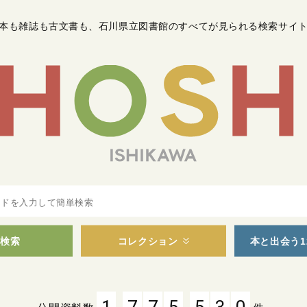
本も雑誌も古文書も
、
石川県立図書館のすべてが見られる検索サイ
検索
コレクション
本と出会う1
,
,
1
7
7
5
5
3
0