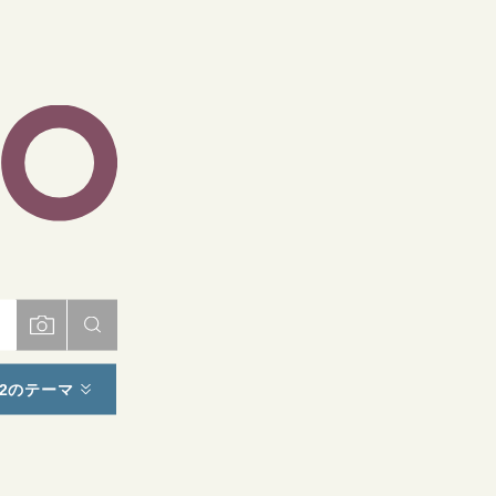
ト
2のテーマ