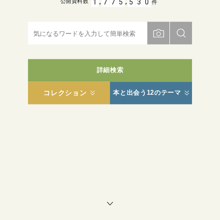
,
,
1
7
7
5
5
3
0
公開資料数
件
詳細検索
コレクション
本と出会う12のテーマ