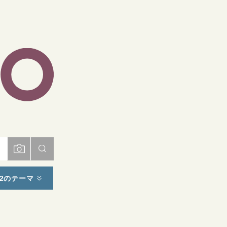
ト
2のテーマ