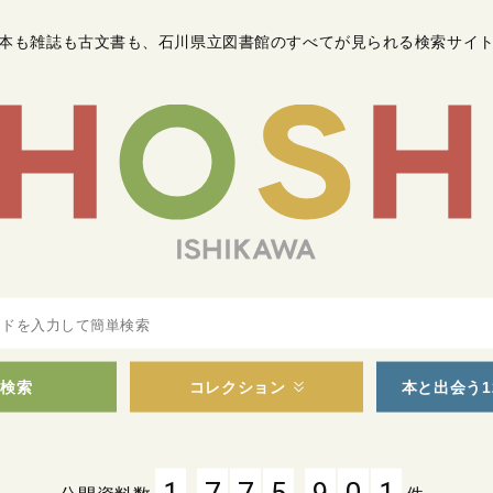
本も雑誌も古文書も
、
石川県立図書館のすべてが見られる検索サイ
検索
コレクション
本と出会う1
,
,
1
7
7
5
9
0
1