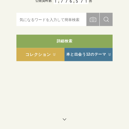
,
,
1
7
7
6
5
7
1
公開資料数
件
詳細検索
コレクション
本と出会う12のテーマ