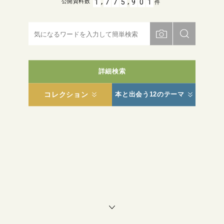
,
,
1
7
7
5
9
0
1
公開資料数
件
詳細検索
コレクション
本と出会う12のテーマ