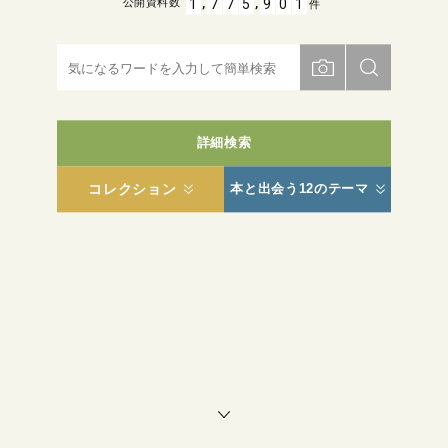
,
,
1
7
7
5
9
0
1
公開資料数
件
詳細検索
コレクション
本と出会う12のテーマ