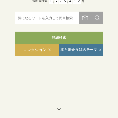
,
,
1
7
7
5
4
3
2
公開資料数
件
詳細検索
コレクション
本と出会う12のテーマ