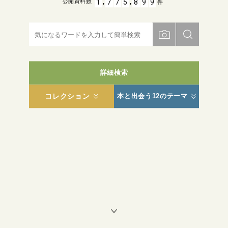
,
,
1
7
7
5
8
9
9
公開資料数
件
詳細検索
コレクション
本と出会う12のテーマ