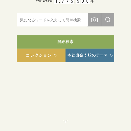
,
,
1
7
7
5
5
3
0
公開資料数
件
詳細検索
コレクション
本と出会う12のテーマ