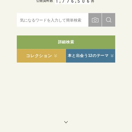
,
,
1
7
7
6
5
0
6
公開資料数
件
詳細検索
コレクション
本と出会う12のテーマ