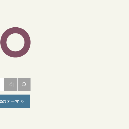
ト
2のテーマ