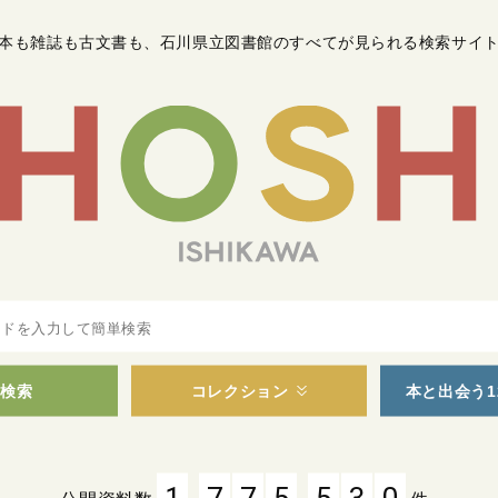
本も雑誌も古文書も
、
石川県立図書館のすべてが見られる検索サイ
検索
コレクション
本と出会う1
,
,
1
7
7
5
5
3
0