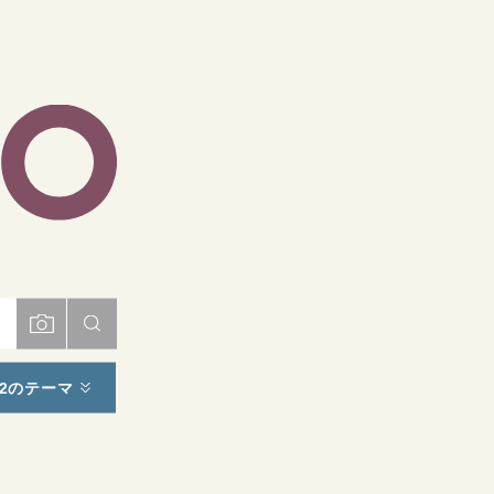
ト
2のテーマ