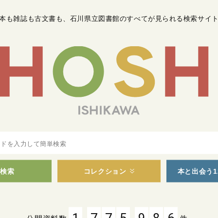
本も雑誌も古文書も
、
石川県立図書館のすべてが見られる検索サイ
検索
コレクション
本と出会う1
,
,
1
7
7
5
9
8
6