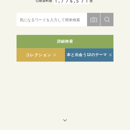
,
,
1
7
7
6
5
7
1
公開資料数
件
詳細検索
コレクション
本と出会う12のテーマ