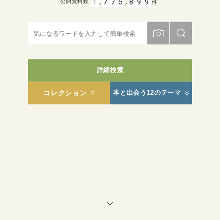
,
,
1
7
7
5
8
9
9
公開資料数
件
詳細検索
コレクション
本と出会う12のテーマ