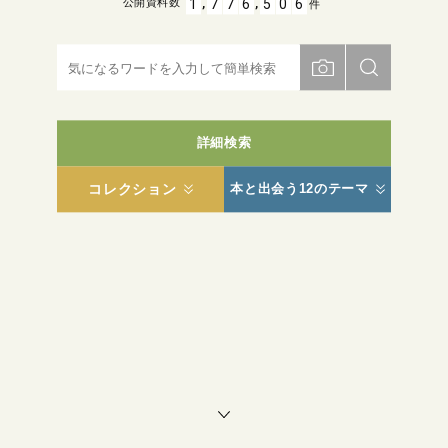
,
,
1
7
7
6
5
0
6
公開資料数
件
詳細検索
コレクション
本と出会う12のテーマ