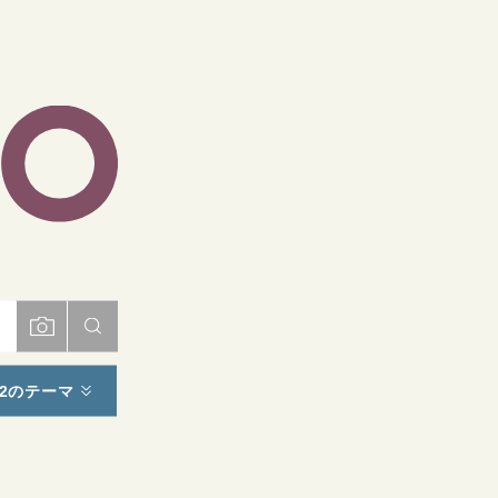
ト
2のテーマ