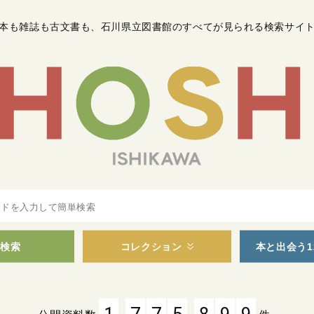
本も雑誌も古文書も
、
石川県立図書館のすべてが見られる検索サイ
検索
コレクション
本と出会う1
,
,
1
7
7
5
8
9
9