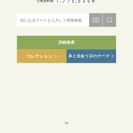
,
,
1
7
7
5
5
3
0
公開資料数
件
詳細検索
コレクション
本と出会う12のテーマ