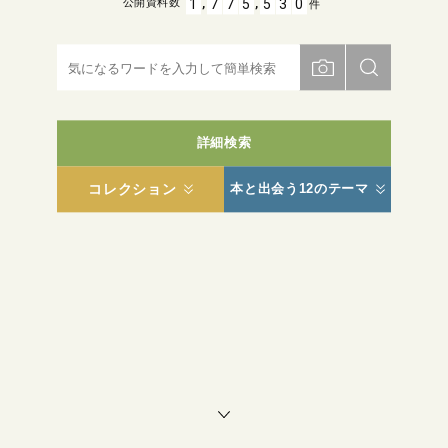
,
,
1
7
7
5
5
3
0
公開資料数
件
詳細検索
コレクション
本と出会う12のテーマ