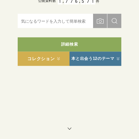
,
,
1
7
7
6
5
7
1
公開資料数
件
詳細検索
コレクション
本と出会う12のテーマ