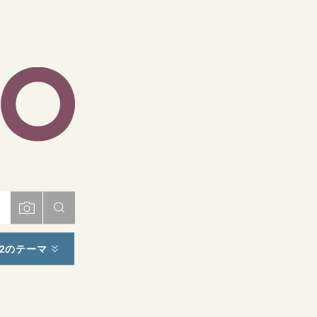
ト
2のテーマ