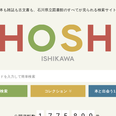
本も雑誌も古文書も
、
石川県立図書館のすべてが見られる検索サイ
検索
コレクション
本と出会う1
,
,
1
7
7
5
8
9
9