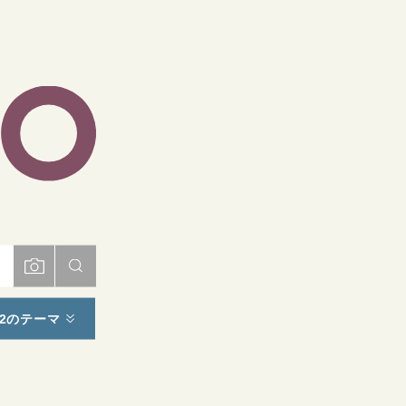
ト
2のテーマ