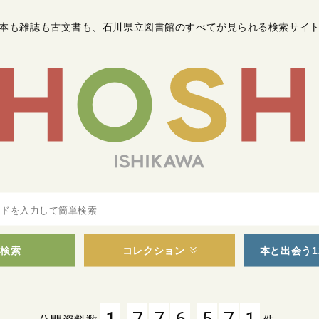
本も雑誌も古文書も
、
石川県立図書館のすべてが見られる検索サイ
検索
コレクション
本と出会う1
,
,
1
7
7
6
5
7
1