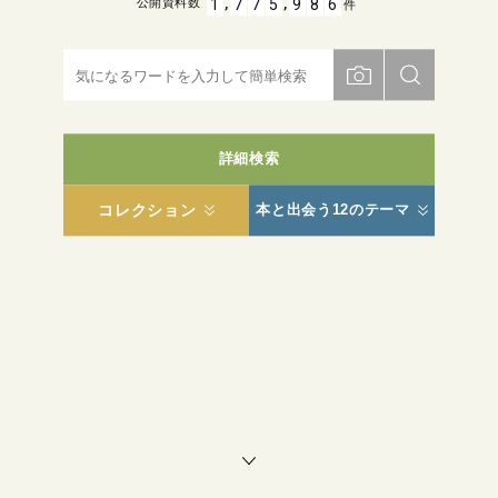
,
,
1
7
7
5
9
8
6
公開資料数
件
詳細検索
コレクション
本と出会う12のテーマ