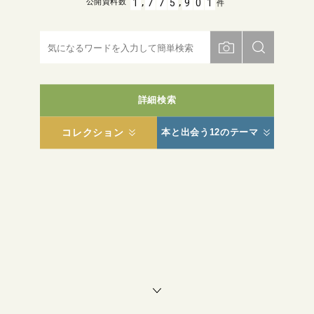
,
,
1
7
7
5
9
0
1
公開資料数
件
詳細検索
コレクション
本と出会う12のテーマ