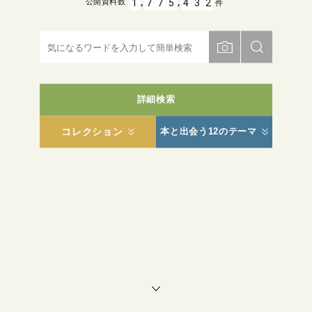
,
,
1
7
7
5
4
3
2
公開資料数
件
詳細検索
コレクション
本と出会う12のテーマ