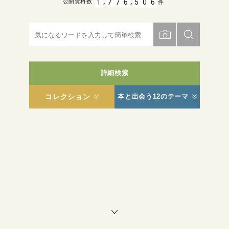
,
,
1
7
7
6
5
0
6
公開資料数
件
詳細検索
コレクション
本と出会う12のテーマ