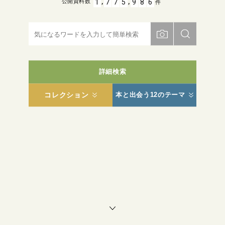
,
,
1
7
7
5
9
8
6
公開資料数
件
詳細検索
コレクション
本と出会う12のテーマ