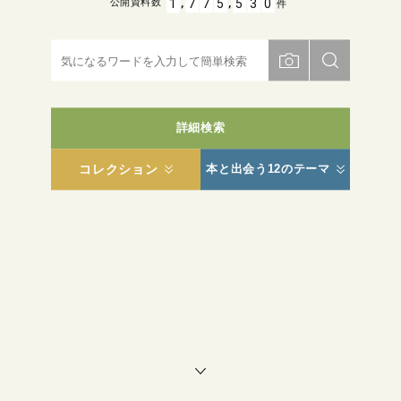
,
,
1
7
7
5
5
3
0
公開資料数
件
詳細検索
コレクション
本と出会う12のテーマ