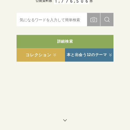
,
,
1
7
7
6
5
0
6
公開資料数
件
詳細検索
コレクション
本と出会う12のテーマ