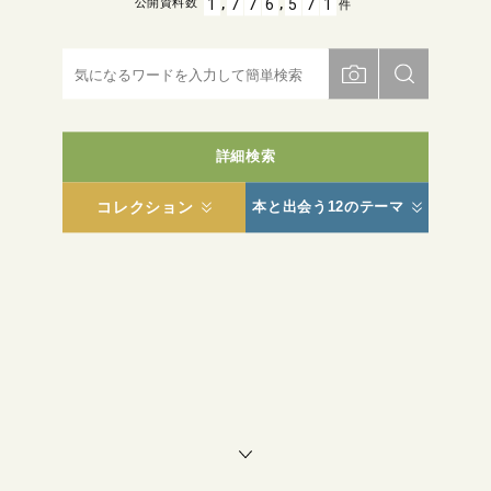
,
,
1
7
7
6
5
7
1
公開資料数
件
詳細検索
コレクション
本と出会う12のテーマ