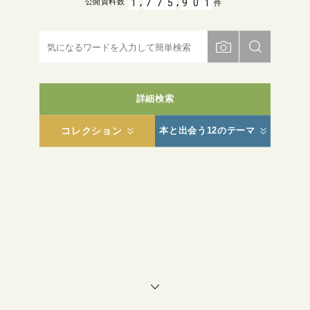
,
,
1
7
7
5
9
0
1
公開資料数
件
詳細検索
コレクション
本と出会う12のテーマ