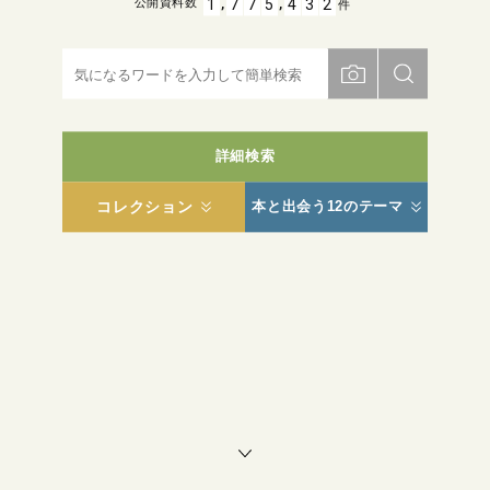
,
,
1
7
7
5
4
3
2
公開資料数
件
詳細検索
コレクション
本と出会う12のテーマ