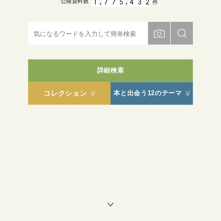
,
,
1
7
7
5
4
3
2
公開資料数
件
詳細検索
コレクション
本と出会う12のテーマ