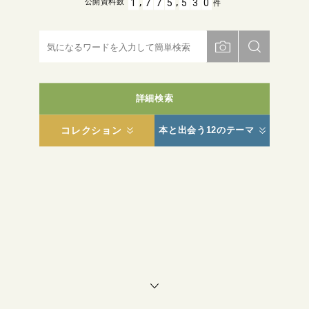
,
,
1
7
7
5
5
3
0
公開資料数
件
詳細検索
コレクション
本と出会う12のテーマ