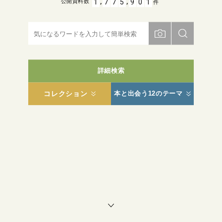
,
,
1
7
7
5
9
0
1
公開資料数
件
詳細検索
コレクション
本と出会う12のテーマ