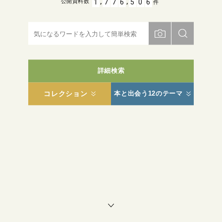
,
,
1
7
7
6
5
0
6
公開資料数
件
詳細検索
コレクション
本と出会う12のテーマ