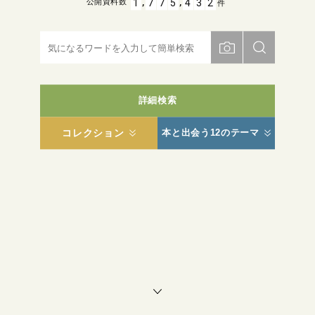
,
,
1
7
7
5
4
3
2
公開資料数
件
詳細検索
コレクション
本と出会う12のテーマ