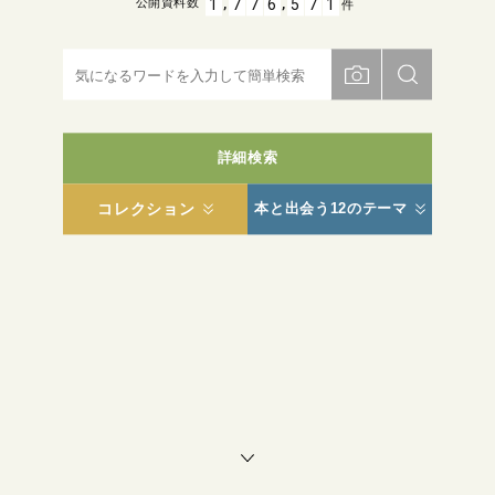
,
,
1
7
7
6
5
7
1
公開資料数
件
詳細検索
コレクション
本と出会う12のテーマ