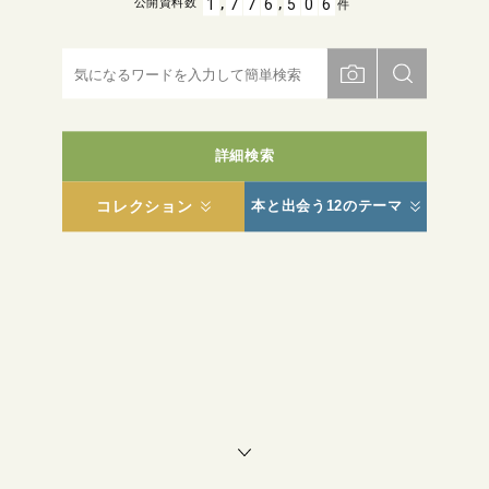
,
,
1
7
7
6
5
0
6
公開資料数
件
詳細検索
コレクション
本と出会う12のテーマ