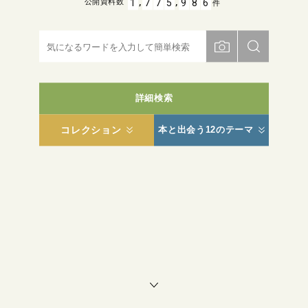
,
,
1
7
7
5
9
8
6
公開資料数
件
詳細検索
コレクション
本と出会う12のテーマ