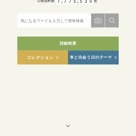
,
,
1
7
7
5
5
3
0
公開資料数
件
詳細検索
コレクション
本と出会う12のテーマ