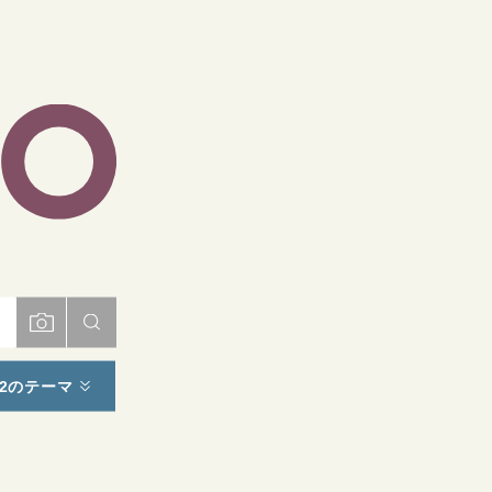
ト
2のテーマ