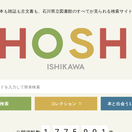
本も雑誌も古文書も
、
石川県立図書館のすべてが見られる検索サイ
検索
コレクション
本と出会う1
,
,
1
7
7
5
9
0
1