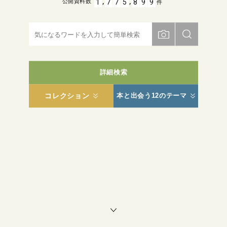
,
,
1
7
7
5
8
9
9
公開資料数
件
詳細検索
コレクション
本と出会う12のテーマ