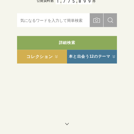
,
,
1
7
7
5
8
9
9
公開資料数
件
詳細検索
コレクション
本と出会う12のテーマ