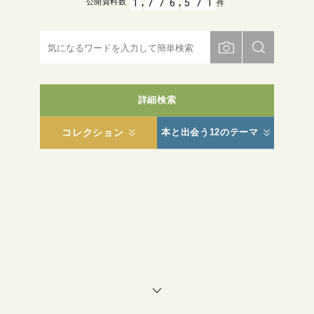
,
,
1
7
7
6
5
7
1
公開資料数
件
詳細検索
コレクション
本と出会う12のテーマ