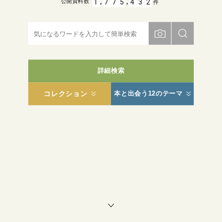
,
,
1
7
7
5
4
3
2
公開資料数
件
詳細検索
コレクション
本と出会う12のテーマ