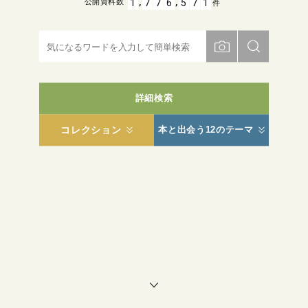
,
,
1
7
7
6
5
7
1
公開資料数
件
詳細検索
コレクション
本と出会う12のテーマ