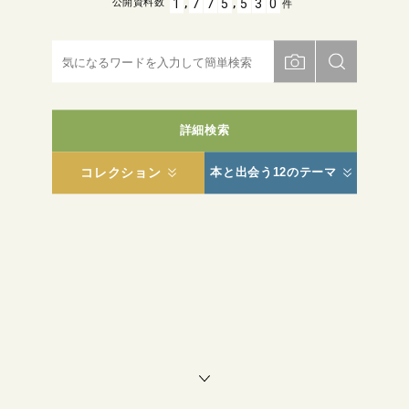
,
,
1
7
7
5
5
3
0
公開資料数
件
詳細検索
コレクション
本と出会う12のテーマ