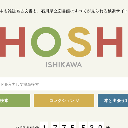
本も雑誌も古文書も
、
石川県立図書館のすべてが見られる検索サイ
検索
コレクション
本と出会う1
,
,
1
7
7
5
5
3
0