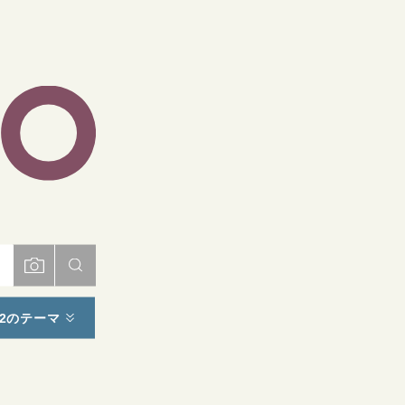
ト
2のテーマ