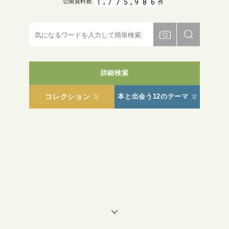
,
,
1
7
7
5
9
8
6
公開資料数
件
詳細検索
コレクション
本と出会う12のテーマ