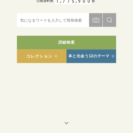
,
,
1
7
7
5
9
0
0
公開資料数
件
詳細検索
コレクション
本と出会う12のテーマ